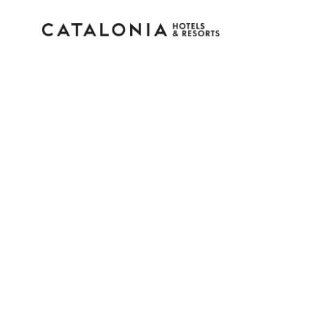
Inicia sesión en tu cue
¿Olvidaste tu contraseña?
Iniciar sesión
o usa una de estas opciones