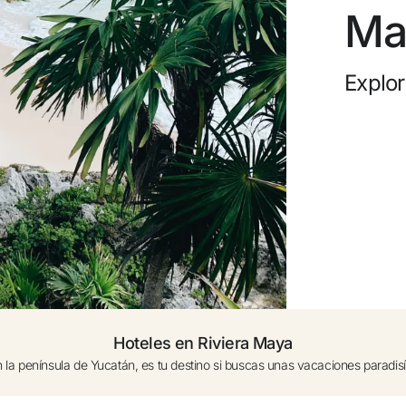
Ma
0 a 1 año (cuna bajo dispo.)
Canc
Añadir otra Habitación +
Explor
Gana
Upgr
Hoteles en Riviera Maya
 la península de Yucatán, es tu destino si buscas unas vacaciones paradi