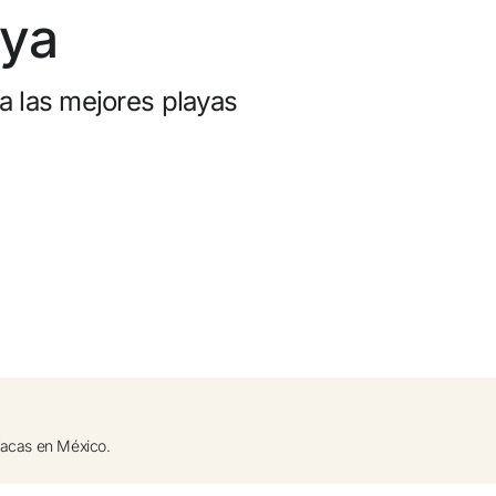
0
ya
elación gratuita
a las mejores playas
 dinero con tus reservas
ade gratuito
síacas en México.