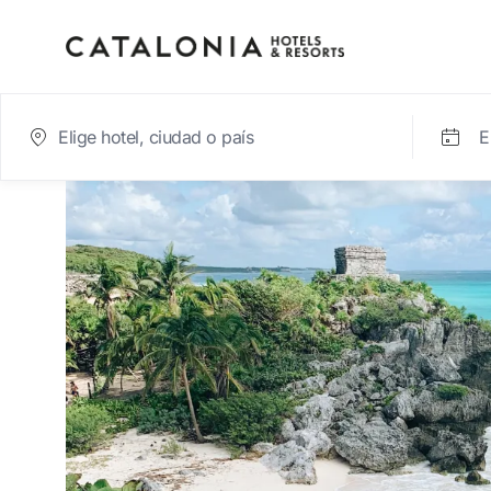
E
Inicia sesión en tu cue
¿Olvidaste tu contraseña?
Iniciar sesión
o usa una de estas opciones