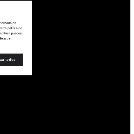
onalizada en
stra política de
 También puedes
tica de
tar todos