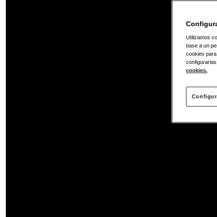
Configur
Utilizamos co
base a un per
cookies para
configurarlas
cookies.
Configur