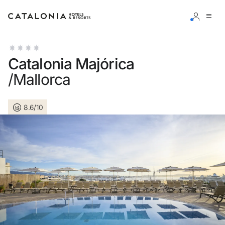
Inicia sesión en tu cuenta
Catalonia Majórica
/Mallorca
8.6/10
¿Olvidaste tu contraseña?
Iniciar sesión
o usa una de estas opciones
Entra con Google
Iniciar sesión solo con mail