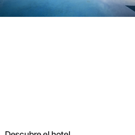
¿Aún no tienes cuenta?
Crear una cuenta
Disfruta los beneficios de formar parte de
Mejor precio garantizado
Cancelación gratuita
Gana dinero con tus reservas
Upgrade gratuito
Descubre el hotel