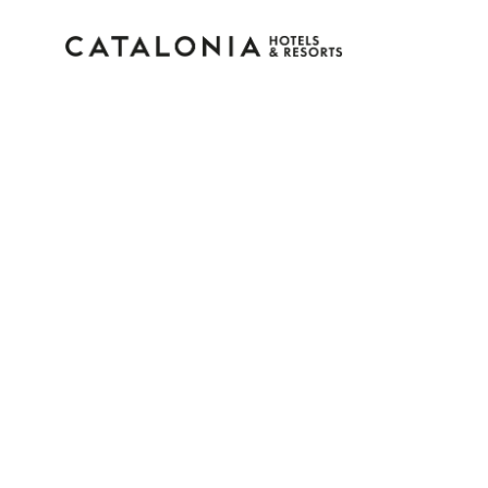
Inicia sesión en tu cue
¿Olvidaste tu contraseña?
Iniciar sesión
o usa una de estas opciones