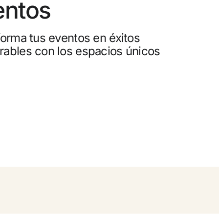
entos
0
elación gratuita
orma tus eventos en éxitos
 dinero con tus reservas
ables con los espacios únicos
ade gratuito