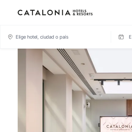
E
Inicia sesión en tu cue
¿Olvidaste tu contraseña?
Iniciar sesión
o usa una de estas opciones