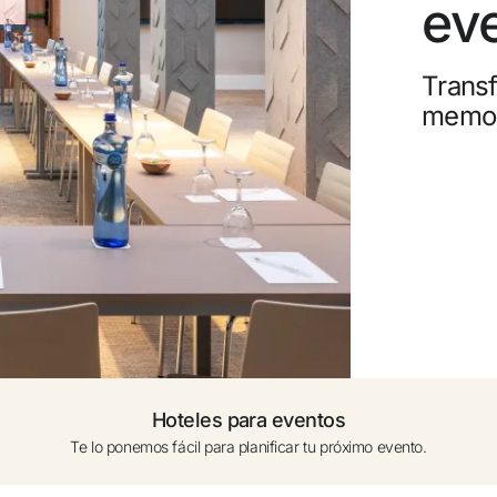
ev
0 a 1 año (cuna bajo dispo.)
Canc
Transf
Añadir otra Habitación +
Gana
memor
Upgr
Hoteles para eventos
Te lo ponemos fácil para planificar tu próximo evento.