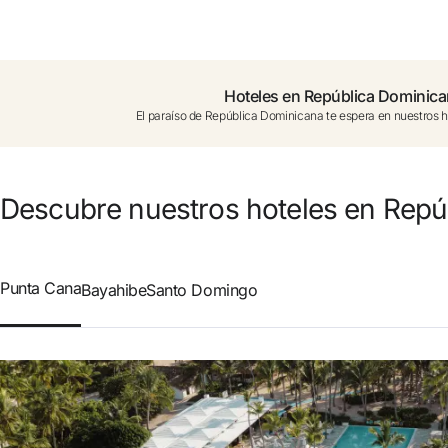
¿Aún no tienes cuenta?
Crear una cuenta
Hoteles en República Dominic
El paraíso de República Dominicana te espera en nuestros ho
Disfruta los beneficios de formar parte de
Mejor precio garantizado
Descubre nuestros hoteles en Repú
Cancelación gratuita
Punta Cana
Bayahibe
Santo Domingo
Gana dinero con tus reservas
Upgrade gratuito