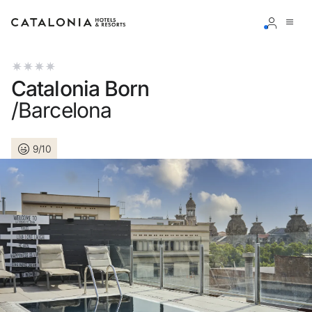
Inicia sesión en tu cuenta
Catalonia Born
/Barcelona
9/10
¿Olvidaste tu contraseña?
Iniciar sesión
o usa una de estas opciones
Entra con Google
Iniciar sesión solo con mail