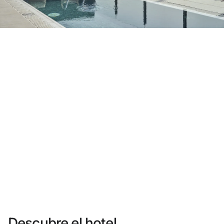
¿Aún no tienes cuenta?
Crear una cuenta
Disfruta los beneficios de formar parte de
Mejor precio garantizado
Cancelación gratuita
Gana dinero con tus reservas
Upgrade gratuito
Descubre el hotel