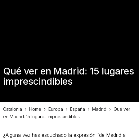
Qué ver en Madrid: 15 lugares
imprescindibles
Catalonia
›
Home
›
Europa
›
España
›
Madrid
›
Qué ver
en Madrid: 15 lugares imprescindibles
¿Alguna vez has escuchado la expresión “de Madrid al