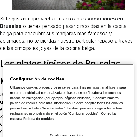
Si te gustaría aprovechar tus próximas
vacaciones en
Bruselas
o tienes pensado
pasar cinco días en la capital
belga
para descubrir sus manjares más famosos y
aclamados, no te pierdas nuestro particular repaso a través
de las principales joyas de la cocina belga.
Los platos típicos de Bruselas
Mejillones con patatas fritas
Configuración de cookies
Utilizamos cookies propias y de terceros para fines técnicos, analíticos y para
mostrarte publicidad personalizada en base a un perfil elaborado según tus
Si te decimos que actualmente, en Bélgica
se consumen
hábitos de navegación (por ejemplo, páginas visitadas). Consulta nuestra
una media de 60 toneladas de mejillones al año
,
política de cookies para más información. Puedes aceptar todas las cookies
entenderás la importancia de sus famosos
moules-frites
.
pulsando en el botón “Aceptar todos”. También puedes configurarlas, o bien
rechazar su uso, pulsando en el botón “Configurar cookies”.
Consulta
Son uno de los platos estrella en la ciudad y puedes
nuestra Política de cookies.
encontrarlos prácticamente en cualquier restaurante de
cocina local en el centro o los barrios de alrededor.
Configurar cookies