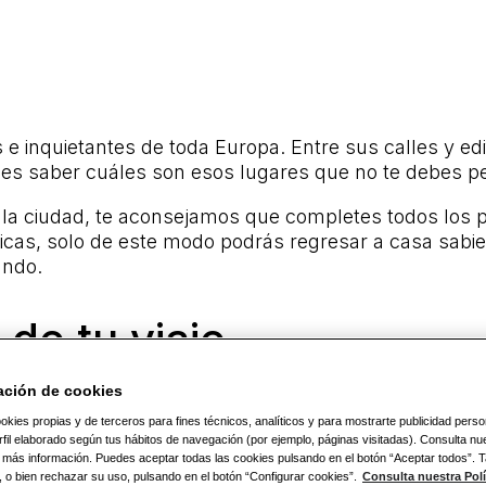
e inquietantes de toda Europa. Entre sus calles y edi
bes saber cuáles son esos lugares que no te debes pe
 la ciudad, te aconsejamos que completes todos los pu
ticas, solo de este modo podrás regresar a casa sabie
undo.
de tu viaje
ación de cookies
o en la que se viaja a Ámster
okies propias y de terceros para fines técnicos, analíticos y para mostrarte publicidad pers
fil elaborado según tus hábitos de navegación (por ejemplo, páginas visitadas). Consulta nue
 más información. Puedes aceptar todas las cookies pulsando en el botón “Aceptar todos”.
s lluviosas de Europa y que su situación, al norte d
, o bien rechazar su uso, pulsando en el botón “Configurar cookies”.
Consulta nuestra Polí