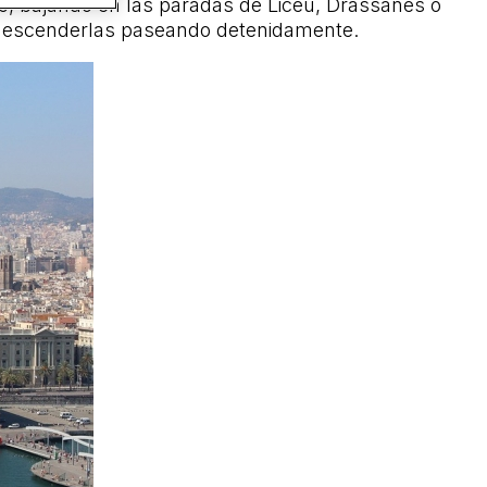
tro, bajando en las paradas de Liceu, Drassanes o
y descenderlas paseando detenidamente.