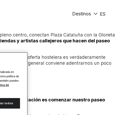
Destinos
ES
leno centro, conectan Plaza Cataluña con la Glorieta
tiendas y artistas callejeros que hacen del paseo
 ciudad y su oferta hostelera es verdaderamente
 Eso sí, por lo general conviene adentrarnos un poco
onalizada en
stra política de
 También puedes
tica de
ra recomendación es comenzar nuestro paseo
tar todos