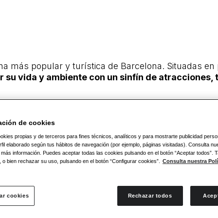
 más popular y turística de Barcelona. Situadas en p
 su vida y ambiente con un sinfín de atracciones, 
a de las mejores zonas para salir de compras por la
e restaurantes cerca de las Ramblas es casi infinita.
ación de cookies
i queremos evitar los típicos precios para turistas.
okies propias y de terceros para fines técnicos, analíticos y para mostrarte publicidad pers
fil elaborado según tus hábitos de navegación (por ejemplo, páginas visitadas). Consulta nue
 más información. Puedes aceptar todas las cookies pulsando en el botón “Aceptar todos”.
na, cómo llegar
, o bien rechazar su uso, pulsando en el botón “Configurar cookies”.
Consulta nuestra Polí
acerlo desde cualquiera de sus dos extremos.
Nuest
ar cookies
Rechazar todos
Acep
principal en dirección al mar
.