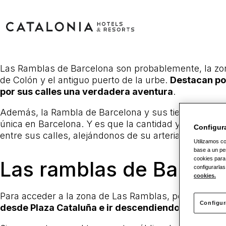
Las Ramblas de Barcelona son probablemente, la zona
de Colón y el antiguo puerto de la urbe.
Destacan por
por sus calles una verdadera aventura
.
Además, la Rambla de Barcelona y sus tiendas son un
única en Barcelona. Y es que la cantidad y variedad d
Configur
entre sus calles, alejándonos de su arteria principal s
Utilizamos co
base a un per
cookies para
Las ramblas de Barcelo
configurarlas
cookies.
Para acceder a la zona de Las Ramblas, podremos h
Configur
desde Plaza Cataluña e ir descendiendo por su vía 