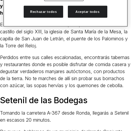
y sus calles llevan sirviendo de asentamiento para los
Rechazar todos
Aceptar todos
humanos desde la época musulmana.
Entre sus atracciones turísticas principales destacan su
castillo del siglo XIII, la iglesia de Santa María de la Mesa, la
capilla de San Juan de Letrán, el puente de los Palominos y
la Torre del Reloj.
Perdidos entre sus calles escalonadas, encontrarás tabernas
y restaurantes donde es posible disfrutar de comida casera y
degustar verdaderos manjares autóctonos, con productos
de la tierra. No te marches de allí sin probar sus borrachos
con azúcar, las sopas hervías y los quemones de cebolla.
Setenil de las Bodegas
Tomando la carretera A-367 desde Ronda, llegarás a Setenil
en escasos 20 minutos.