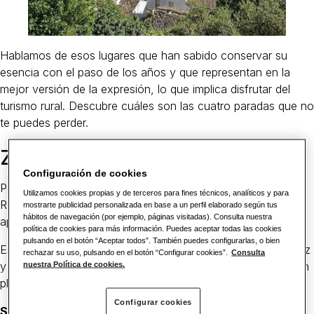
Hablamos de esos lugares que han sabido conservar su
esencia con el paso de los años y que representan en la
mejor versión de la expresión, lo que implica disfrutar del
turismo rural. Descubre cuáles son las cuatro paradas que no
te puedes perder.
Zahara de la Sierra
Configuración de cookies
Para llegar a este bonito pueblo de casitas blancas desde
Utilizamos cookies propias y de terceros para fines técnicos, analíticos y para
Ronda, debes tomar la carretera A-374 y conducir durante
mostrarte publicidad personalizada en base a un perfil elaborado según tus
hábitos de navegación (por ejemplo, páginas visitadas). Consulta nuestra
aproximadamente 40 minutos.
política de cookies para más información. Puedes aceptar todas las cookies
pulsando en el botón “Aceptar todos”. También puedes configurarlas, o bien
Este pequeño municipio forma parte de la provincia de Cádiz
rechazar su uso, pulsando en el botón “Configurar cookies”.
Consulta
y disfruta de una situación verdaderamente espectacular, en
nuestra Política de cookies.
pleno corazón de la Sierra de Grazalema.
Configurar cookies
Su casco urbano ha sido declarado Conjunto Histórico