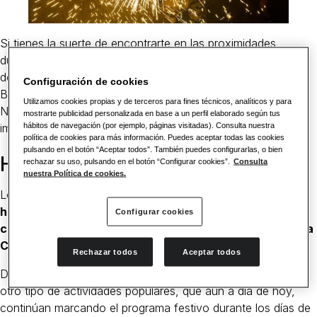
Si tienes la suerte de encontrarte en las proximidades
durante las fechas de celebración, te recomendamos que
dediques al menos un día para visitar Sant Andreu de la
Configuración de cookies
Barca y contagiarte de esta atmósfera festiva tan especial.
Utilizamos cookies propias y de terceros para fines técnicos, analíticos y para
No en vano, se trata de una de las fiestas populares más
mostrarte publicidad personalizada en base a un perfil elaborado según tus
hábitos de navegación (por ejemplo, páginas visitadas). Consulta nuestra
importantes de España.
política de cookies para más información. Puedes aceptar todas las cookies
pulsando en el botón “Aceptar todos”. También puedes configurarlas, o bien
Historia de la Festa Major
rechazar su uso, pulsando en el botón “Configurar cookies”.
Consulta
nuestra Política de cookies.
Lo que
nació como una fiesta de carácter religioso en
honor al patrón de la localidad, fue tomando un
Configurar cookies
carácter más lúdico en los años posteriores a la Guerra
Civil española
.
Rechazar todos
Aceptar todos
Desde entonces, a la tradicional vigilia religiosa se unieron
otro tipo de actividades populares, que aún a día de hoy,
continúan marcando el programa festivo durante los días de