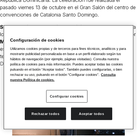
pasado viernes 13 de octubre en el Gran Salón del centro de
convenciones de Catalonia Santo Domingo.
Santo Domingo, República Dominicana
. – La bienvenida a
los invitados a esta noche especial estuvo a cargo del señor
Configuración de cookies
Manel Vallet
, consejero delegado de la cadena, quien
estuvo acompañado del señor Gonzalo Vera, director
Utilizamos cookies propias y de terceros para fines técnicos, analíticos y para
mostrarte publicidad personalizada en base a un perfil elaborado según tus
territorial de
Catalonia Hotels & Resorts en República
hábitos de navegación (por ejemplo, páginas visitadas). Consulta nuestra
Dominicana
.
política de cookies para más información. Puedes aceptar todas las cookies
pulsando en el botón “Aceptar todos”. También puedes configurarlas, o bien
rechazar su uso, pulsando en el botón “Configurar cookies”.
Consulta
nuestra Política de cookies.
Configurar cookies
Rechazar todos
Aceptar todos