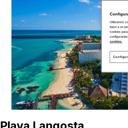
Configur
Utilizamos co
base a un per
cookies para
configurarlas
cookies.
Configur
Playa Langosta