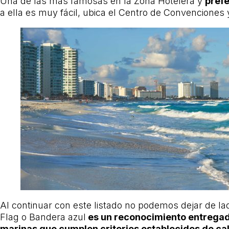
Una de las más famosas en la Zona Hotelera y
prefe
a ella es muy fácil, ubica el Centro de Convenciones
Al continuar con este listado no podemos dejar de l
Flag o Bandera azul
es un reconocimiento entregad
marinas que cumplen criterios establecidos de ca