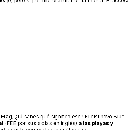
oleaje, pero sí permite disfrutar de la marea. El acceso
 Flag
, ¿tú sabes qué significa eso? El distintivo Blue
al
(FEE por sus siglas en inglés)
a las playas y
al
, aquí te compartimos cuáles son: