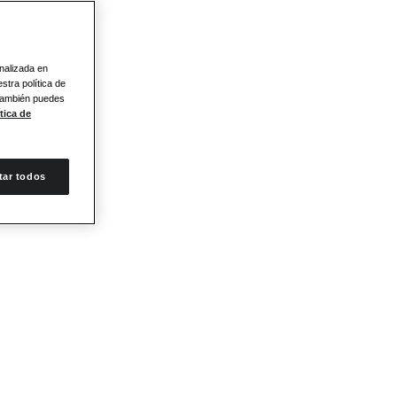
onalizada en
stra política de
 También puedes
tica de
tar todos