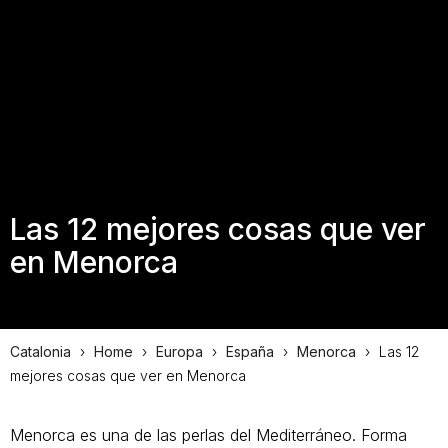
Las 12 mejores cosas que ver
en Menorca
Catalonia
›
Home
›
Europa
›
España
›
Menorca
›
Las 12
mejores cosas que ver en Menorca
Menorca es una de las perlas del Mediterráneo. Forma