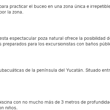
ara practicar el buceo en una zona única e irrepetib
or la zona.
ta espectacular poza natural ofrece la posibilidad de
s preparados para los excursionistas con baños públi
subacuáticas de la península del Yucatán. Situado en
scina con no mucho más de 3 metros de profundidad 
on niños.