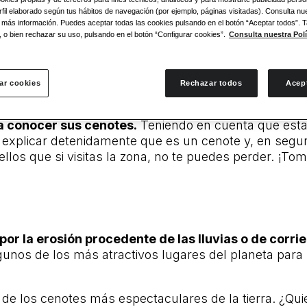
fil elaborado según tus hábitos de navegación (por ejemplo, páginas visitadas). Consulta nue
 más información. Puedes aceptar todas las cookies pulsando en el botón “Aceptar todos”.
, o bien rechazar su uso, pulsando en el botón “Configurar cookies”.
Consulta nuestra Polí
ar cookies
Rechazar todos
Acep
ra conocer sus cenotes.
Teniendo en cuenta que esta
explicar detenidamente que es un cenote y, en segun
los que si visitas la zona, no te puedes perder. ¡Tom
r la erosión procedente de las lluvias o de corri
lgunos de los más atractivos lugares del planeta para
 de los cenotes más espectaculares de la tierra. ¿Qu