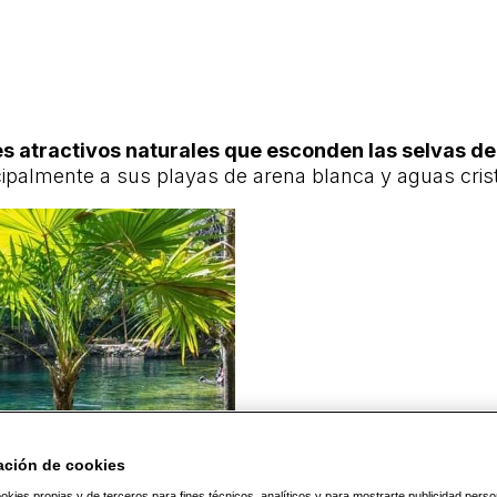
s atractivos naturales que esconden las selvas de
cipalmente a sus playas de arena blanca y aguas crista
ación de cookies
okies propias y de terceros para fines técnicos, analíticos y para mostrarte publicidad pers