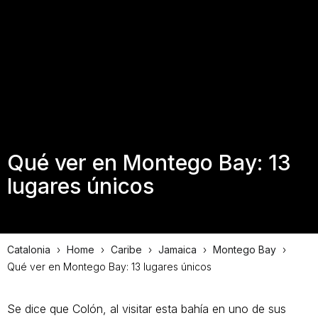
Qué ver en Montego Bay: 13
lugares únicos
Catalonia
›
Home
›
Caribe
›
Jamaica
›
Montego Bay
›
Qué ver en Montego Bay: 13 lugares únicos
Se dice que Colón, al visitar esta bahía en uno de sus