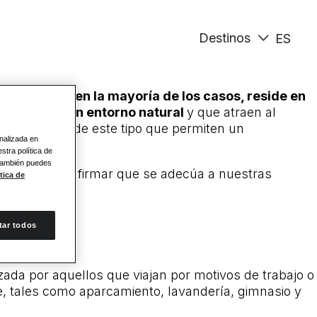
Destinos
ES
 diferencia, en la mayoría de los casos, reside en
arcadas en un entorno natural
y que atraen al
nstalaciones de este tipo que permiten un
onalizada en
stra política de
 También puedes
 a alojar y confirmar que se adecúa a nuestras
tica de
ladamente.
tar todos
lizada por aquellos que viajan por motivos de trabajo o
ne, tales como aparcamiento, lavandería, gimnasio y