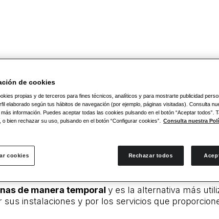
ecuadas para alojar huéspedes de forma temporal.
La
stalaciones deportivas y de ocio adicionales, enm
ación de cookies
 se hospeda. Aun así, muchos hoteles ya cuentan con i
okies propias y de terceros para fines técnicos, analíticos y para mostrarte publicidad pers
es resorts.
fil elaborado según tus hábitos de navegación (por ejemplo, páginas visitadas). Consulta nue
 más información. Puedes aceptar todas las cookies pulsando en el botón “Aceptar todos”.
conocer las características del lugar donde nos vamos
, o bien rechazar su uso, pulsando en el botón “Configurar cookies”.
Consulta nuestra Polí
r que es un resort y un hotel te lo explicamos detal
ar cookies
Rechazar todos
Acep
rsonas de manera temporal
y es la alternativa más uti
r sus instalaciones y por los servicios que proporcio