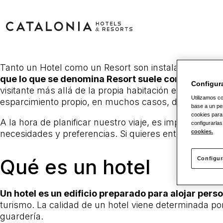
Tanto un Hotel como un Resort son instalaciones ad
que lo que se denomina Resort suele contar con in
Configur
visitante más allá de la propia habitación en la que
Utilizamos co
esparcimiento propio, en muchos casos, de los mejor
base a un per
cookies para
A la hora de planificar nuestro viaje, es importante 
configurarlas
necesidades y preferencias. Si quieres entender mejo
cookies.
Qué es un hotel
Configur
Un hotel es un edificio preparado para alojar pe
turismo. La calidad de un hotel viene determinada po
guardería.