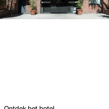
Heb je nog geen account?
Een account aanmaken
Geniet van de voordelen om deel uit te maken van
Gegarandeerd de beste prijs
Gratis annuleren
Verdien geld met je boekingen
Gratis upgrade
Ontdek het hotel