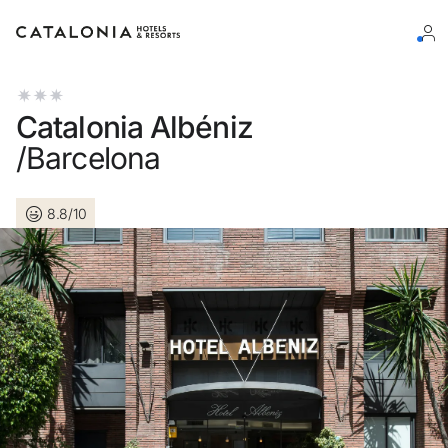
Log in op je account
Catalonia Albéniz
/Barcelona
8.8/10
Wachtwoord vergeten?
Log in
of gebruik een van deze opties
Aanmelden met Google
Sessie beginnen met enkel e-mailadres