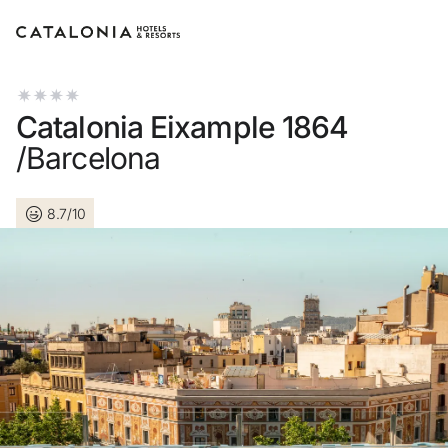
Log in op je account
Catalonia Eixample 1864
/Barcelona
8.7/10
Wachtwoord vergeten?
Log in
of gebruik een van deze opties
Aanmelden met Google
Sessie beginnen met enkel e-mailadres