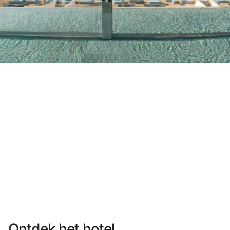
Heb je nog geen account?
Een account aanmaken
Geniet van de voordelen om deel uit te maken van
Gegarandeerd de beste prijs
Gratis annuleren
Verdien geld met je boekingen
Gratis upgrade
Ontdek het hotel