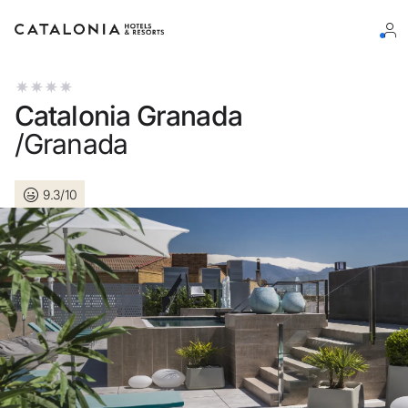
Log in op je account
Catalonia Granada
/Granada
9.3/10
Wachtwoord vergeten?
Log in
of gebruik een van deze opties
Aanmelden met Google
Sessie beginnen met enkel e-mailadres