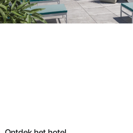
Heb je nog geen account?
Een account aanmaken
Geniet van de voordelen om deel uit te maken van
Gegarandeerd de beste prijs
Gratis annuleren
Verdien geld met je boekingen
Gratis upgrade
Ontdek het hotel