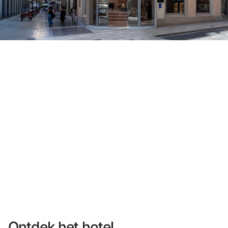
Heb je nog geen account?
Een account aanmaken
Geniet van de voordelen om deel uit te maken van
Gegarandeerd de beste prijs
Gratis annuleren
Verdien geld met je boekingen
Gratis upgrade
Ontdek het hotel