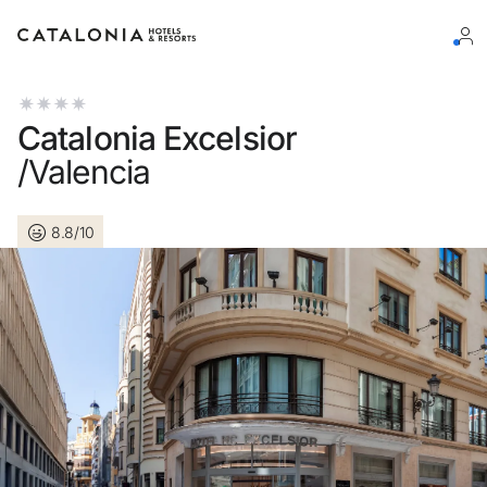
Log in op je account
Catalonia Excelsior
/Valencia
8.8/10
Wachtwoord vergeten?
Log in
of gebruik een van deze opties
Aanmelden met Google
Sessie beginnen met enkel e-mailadres