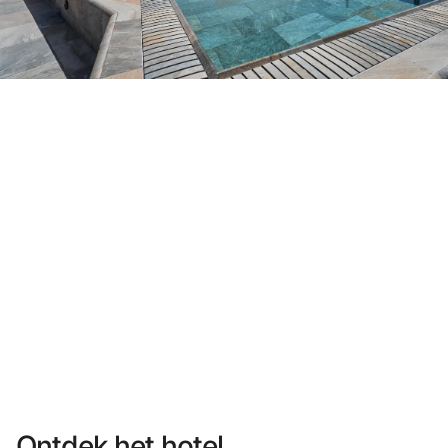
Heb je nog geen account?
Een account aanmaken
Geniet van de voordelen om deel uit te maken van
Gegarandeerd de beste prijs
Gratis annuleren
Verdien geld met je boekingen
Gratis upgrade
Ontdek het hotel