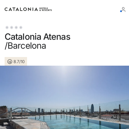
Log in op je account
Catalonia Atenas
/Barcelona
8.7/10
Wachtwoord vergeten?
Log in
of gebruik een van deze opties
Aanmelden met Google
Sessie beginnen met enkel e-mailadres