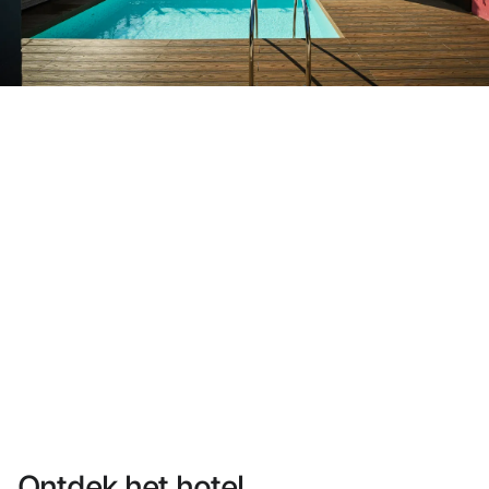
Heb je nog geen account?
Een account aanmaken
Geniet van de voordelen om deel uit te maken van
Gegarandeerd de beste prijs
Gratis annuleren
Verdien geld met je boekingen
Gratis upgrade
Ontdek het hotel