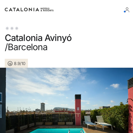
Log in op je account
Catalonia Avinyó
/Barcelona
8.9/10
Wachtwoord vergeten?
Log in
of gebruik een van deze opties
Aanmelden met Google
Sessie beginnen met enkel e-mailadres