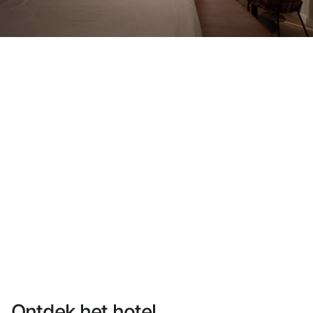
Heb je nog geen account?
Een account aanmaken
Geniet van de voordelen om deel uit te maken van
Gegarandeerd de beste prijs
Gratis annuleren
Verdien geld met je boekingen
Gratis upgrade
Ontdek het hotel