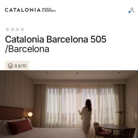
Log in op je account
Catalonia Barcelona 505
/Barcelona
8.6/10
Wachtwoord vergeten?
Log in
of gebruik een van deze opties
Aanmelden met Google
Sessie beginnen met enkel e-mailadres