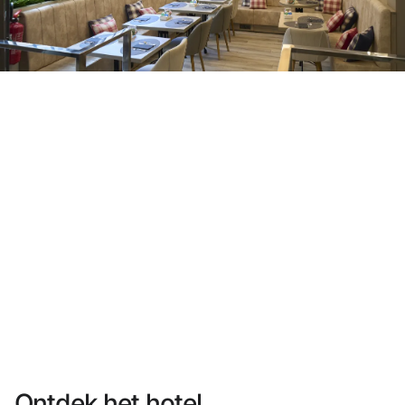
Heb je nog geen account?
Een account aanmaken
Geniet van de voordelen om deel uit te maken van
Gegarandeerd de beste prijs
Gratis annuleren
Verdien geld met je boekingen
Gratis upgrade
Ontdek het hotel