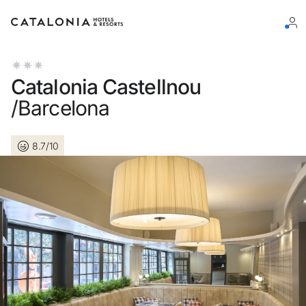
Log in op je account
Catalonia Castellnou
/Barcelona
8.7/10
Wachtwoord vergeten?
Log in
of gebruik een van deze opties
Aanmelden met Google
Sessie beginnen met enkel e-mailadres