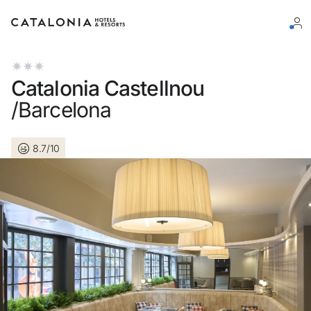
Log in op je account
Catalonia Castellnou
/Barcelona
8.7/10
Wachtwoord vergeten?
Log in
of gebruik een van deze opties
Aanmelden met Google
Sessie beginnen met enkel e-mailadres