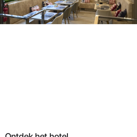
Heb je nog geen account?
Een account aanmaken
Geniet van de voordelen om deel uit te maken van
Gegarandeerd de beste prijs
Gratis annuleren
Verdien geld met je boekingen
Gratis upgrade
Ontdek het hotel