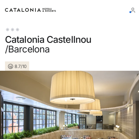
Log in op je account
Catalonia Castellnou
/Barcelona
8.7/10
Wachtwoord vergeten?
Log in
of gebruik een van deze opties
Aanmelden met Google
Sessie beginnen met enkel e-mailadres