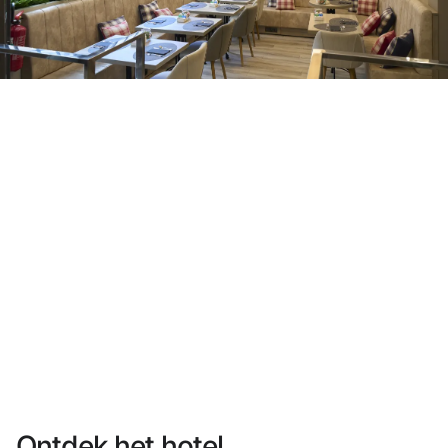
Heb je nog geen account?
Een account aanmaken
Geniet van de voordelen om deel uit te maken van
Gegarandeerd de beste prijs
Gratis annuleren
Verdien geld met je boekingen
Gratis upgrade
Ontdek het hotel