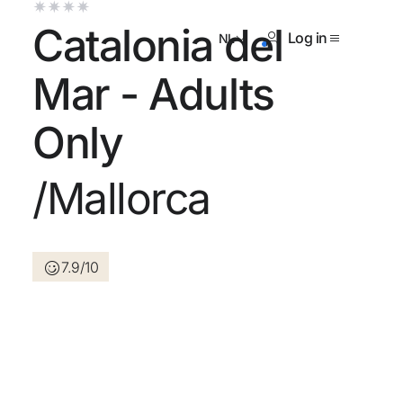
Catalonia del
Log in
NL
Mar - Adults
Only
og geen account?
/Mallorca
Een account aanmaken
7.9/10
n de voordelen om deel uit te
an
randeerd de beste prijs