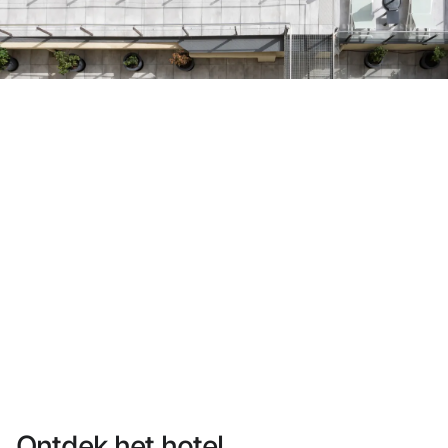
Heb je nog geen account?
Een account aanmaken
Geniet van de voordelen om deel uit te maken van
Gegarandeerd de beste prijs
Gratis annuleren
Verdien geld met je boekingen
Gratis upgrade
Ontdek het hotel