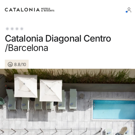
Log in op je account
Catalonia Diagonal Centro
/Barcelona
8.8/10
Wachtwoord vergeten?
Log in
of gebruik een van deze opties
Aanmelden met Google
Sessie beginnen met enkel e-mailadres