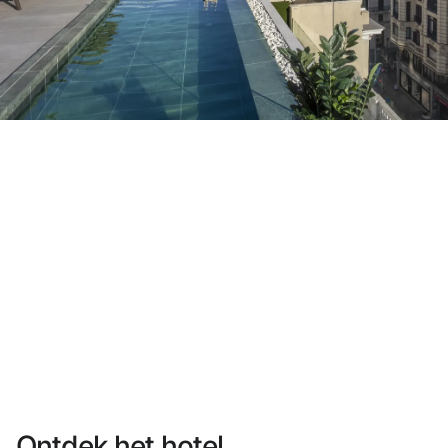
Heb je nog geen account?
Een account aanmaken
Geniet van de voordelen om deel uit te maken van
Gegarandeerd de beste prijs
Gratis annuleren
Verdien geld met je boekingen
Gratis upgrade
Ontdek het hotel