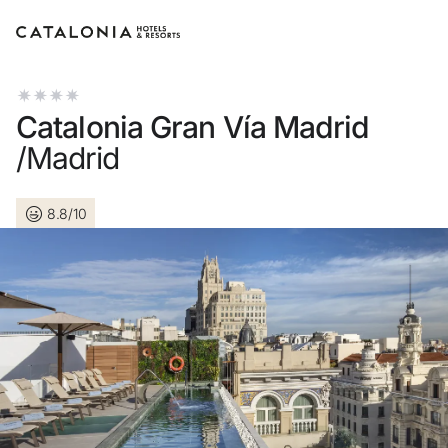
Log in op je account
Catalonia Gran Vía Madrid
/Madrid
8.8/10
Wachtwoord vergeten?
Log in
of gebruik een van deze opties
Aanmelden met Google
Sessie beginnen met enkel e-mailadres