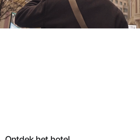
Heb je nog geen account?
Een account aanmaken
Geniet van de voordelen om deel uit te maken van
Gegarandeerd de beste prijs
Gratis annuleren
Verdien geld met je boekingen
Gratis upgrade
Ontdek het hotel