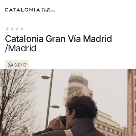
Log in op je account
Catalonia Gran Vía Madrid
/Madrid
8.8/10
Wachtwoord vergeten?
Log in
of gebruik een van deze opties
Aanmelden met Google
Sessie beginnen met enkel e-mailadres