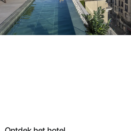
Heb je nog geen account?
Een account aanmaken
Geniet van de voordelen om deel uit te maken van
Gegarandeerd de beste prijs
Gratis annuleren
Verdien geld met je boekingen
Gratis upgrade
Ontdek het hotel