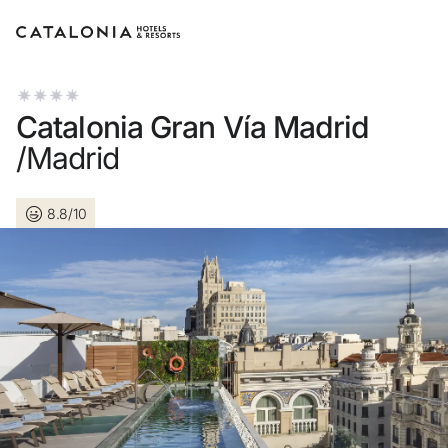
Log in op je account
Catalonia Gran Vía Madrid
/Madrid
8.8/10
Wachtwoord vergeten?
Log in
of gebruik een van deze opties
Aanmelden met Google
Sessie beginnen met enkel e-mailadres