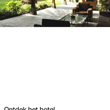
Heb je nog geen account?
Een account aanmaken
Geniet van de voordelen om deel uit te maken van
Gegarandeerd de beste prijs
Gratis annuleren
Verdien geld met je boekingen
Gratis upgrade
Ontdek het hotel