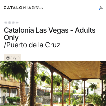
Log in op je account
Catalonia Las Vegas - Adults
Only
/Puerto de la Cruz
Wachtwoord vergeten?
8.3/10
Log in
of gebruik een van deze opties
Aanmelden met Google
Sessie beginnen met enkel e-mailadres