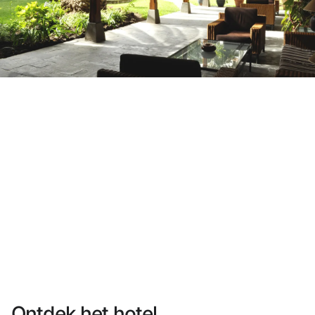
Heb je nog geen account?
Een account aanmaken
Geniet van de voordelen om deel uit te maken van
Gegarandeerd de beste prijs
Gratis annuleren
Verdien geld met je boekingen
Gratis upgrade
Ontdek het hotel