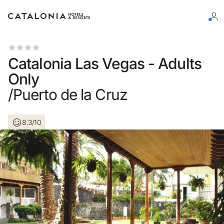
Log in op je account
Catalonia Las Vegas - Adults
Only
/Puerto de la Cruz
Wachtwoord vergeten?
8.3/10
Log in
of gebruik een van deze opties
Aanmelden met Google
Sessie beginnen met enkel e-mailadres