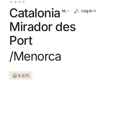
Catalonia
Log in
NL
Mirador des
Port
og geen account?
/Menorca
Een account aanmaken
8.9/10
n de voordelen om deel uit te
an
randeerd de beste prijs