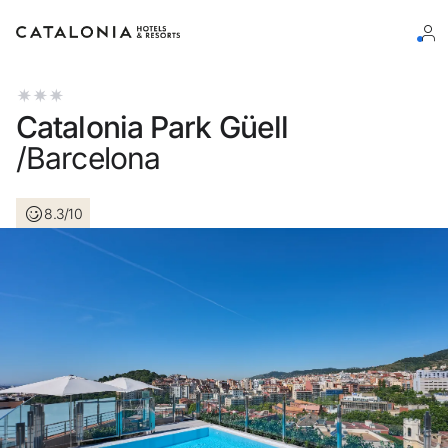
Log in op je account
Catalonia Park Güell
/Barcelona
8.3/10
Wachtwoord vergeten?
Log in
of gebruik een van deze opties
Aanmelden met Google
Sessie beginnen met enkel e-mailadres