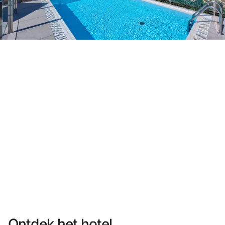
Heb je nog geen account?
Een account aanmaken
Geniet van de voordelen om deel uit te maken van
Gegarandeerd de beste prijs
Gratis annuleren
Verdien geld met je boekingen
Gratis upgrade
Ontdek het hotel