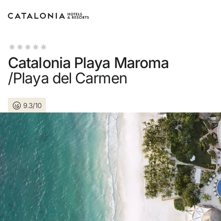
Log in op je account
Catalonia Playa Maroma
/Playa del Carmen
9.3/10
Wachtwoord vergeten?
Log in
of gebruik een van deze opties
Aanmelden met Google
Sessie beginnen met enkel e-mailadres