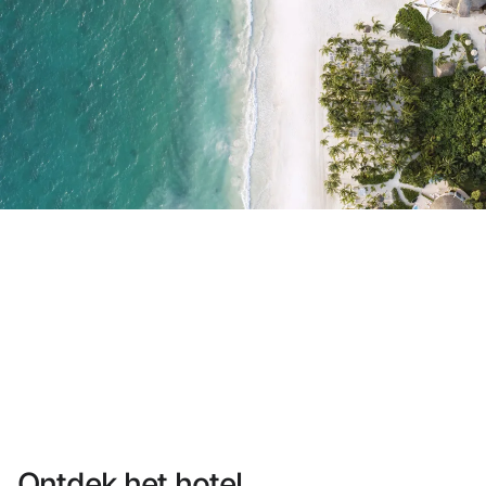
Heb je nog geen account?
Een account aanmaken
Geniet van de voordelen om deel uit te maken van
Gegarandeerd de beste prijs
Gratis annuleren
Verdien geld met je boekingen
Gratis upgrade
Ontdek het hotel