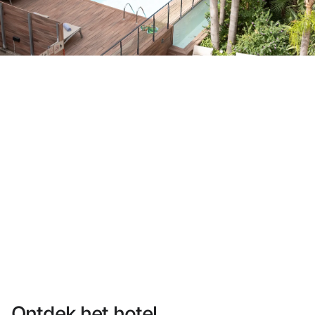
Heb je nog geen account?
Een account aanmaken
Geniet van de voordelen om deel uit te maken van
Gegarandeerd de beste prijs
Gratis annuleren
Verdien geld met je boekingen
Gratis upgrade
Ontdek het hotel