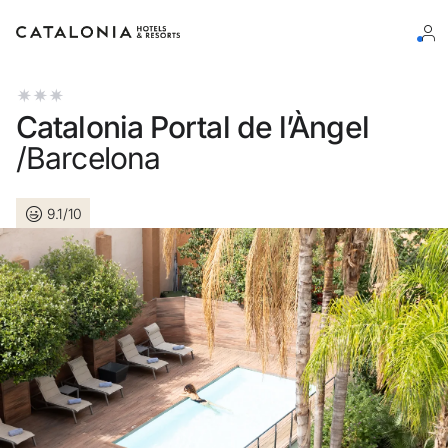
Log in op je account
Catalonia Portal de l’Àngel
/Barcelona
9.1/10
Wachtwoord vergeten?
Log in
of gebruik een van deze opties
Aanmelden met Google
Sessie beginnen met enkel e-mailadres