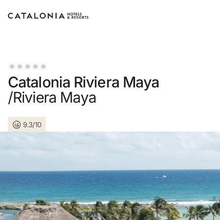
Log in op je account
Catalonia Riviera Maya
/Riviera Maya
Wacht
9.3/10
of gebruik 
Aan
Sessie beginne