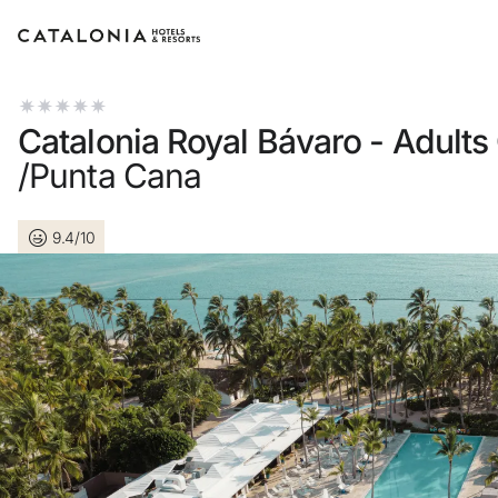
Log in op je account
Catalonia Royal Bávaro - Adults
/Punta Cana
9.4/10
Wachtwoord vergeten?
Log in
of gebruik een van deze opti
Aanmelden met Google
Sessie beginnen met enkel e-mail