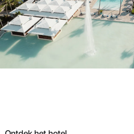
Heb je nog geen account?
Een account aanmaken
Geniet van de voordelen om deel uit te maken
Gegarandeerd de beste prijs
Gratis annuleren
Verdien geld met je boekingen
Gratis upgrade
Ontdek het hotel