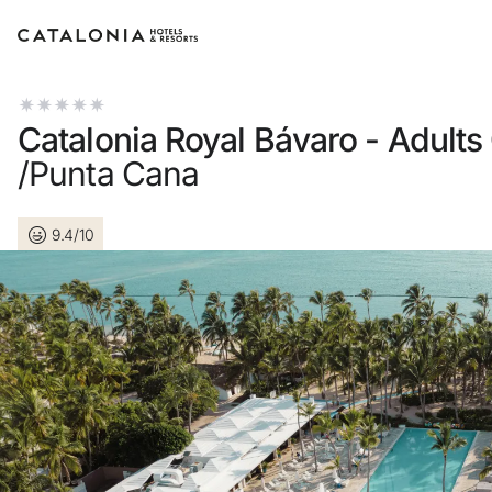
Log in op je account
Catalonia Royal Bávaro - Adults
/Punta Cana
9.4/10
Wachtwoord vergeten?
Log in
of gebruik een van deze opti
Aanmelden met Google
Sessie beginnen met enkel e-mail