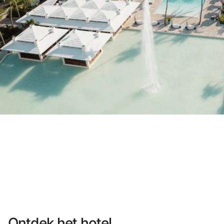
Heb je nog geen account?
Een account aanmaken
Geniet van de voordelen om deel uit te maken
Gegarandeerd de beste prijs
Gratis annuleren
Verdien geld met je boekingen
Gratis upgrade
Ontdek het hotel