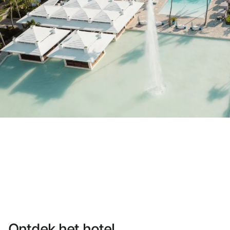
Heb je nog geen account?
Een account aanmaken
Geniet van de voordelen om deel uit te maken
Gegarandeerd de beste prijs
Gratis annuleren
Verdien geld met je boekingen
Gratis upgrade
Ontdek het hotel