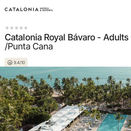
Log in op je account
Catalonia Royal Bávaro - Adults
/Punta Cana
9.4/10
Wachtwoord vergeten?
Log in
of gebruik een van deze opti
Aanmelden met Google
Sessie beginnen met enkel e-mail