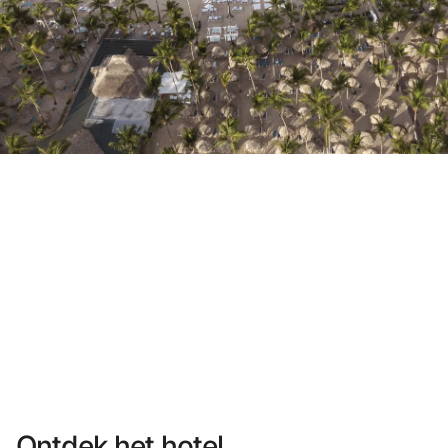
Heb je nog geen account?
Een account aanmaken
Geniet van de voordelen om deel uit te maken van
Gegarandeerd de beste prijs
Gratis annuleren
Verdien geld met je boekingen
Gratis upgrade
Ontdek het hotel