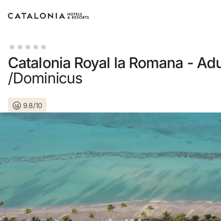
Log in op je account
Catalonia Royal la Romana - Adu
/Dominicus
9.8/10
Wachtwoord vergeten?
Log in
of gebruik een van deze opties
Aanmelden met Google
Sessie beginnen met enkel e-mailadres