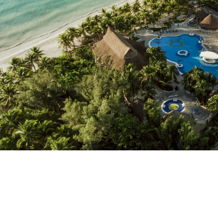
Heb je nog geen account?
Een account aanmak
Geniet van de voordelen om deel uit te ma
Gegarandeerd de beste prijs
Gratis annuleren
Verdien geld met je boekingen
Gratis upgrade