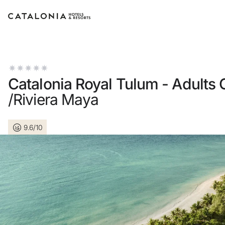
Log in op je account
Catalonia Royal Tulum - Adults 
/Riviera Maya
Wachtwoord vergete
9.6/10
Log in
of gebruik een van dez
Aanmelden met G
Sessie beginnen met enkel e