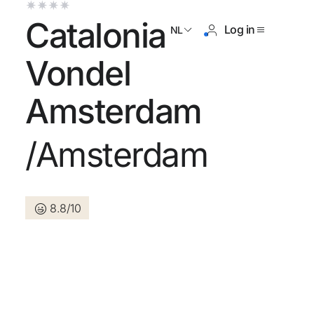
Catalonia
Log in
NL
Vondel
Amsterdam
og geen account?
/Amsterdam
Een account aanmaken
8.8/10
n de voordelen om deel uit te
an
randeerd de beste prijs