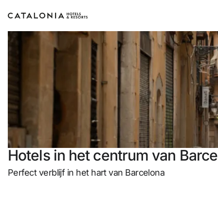
Log in op je account
of g
Hotels in het centrum van Barc
Perfect verblijf in het hart van Barcelona
Sessie