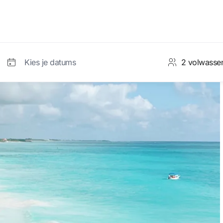
Kies je datums
nt
Kamer 1
Aanvaa
Volwassenen
vanaf 12 jaar
Juniors
rgeten?
7 tot 11 jaar
Kinderen
2 tot 6 jaar
 deze opties
Baby's