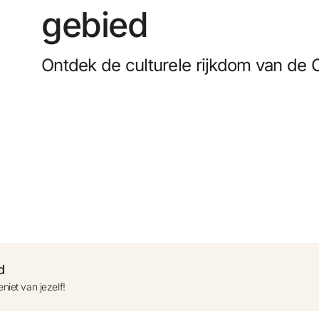
0
gebied
bedjes op
Gratis annuleren
Ontdek de culturele rijkdom van de 
Verdien geld met je boekingen
 toevoegen +
Gratis upgrade
d
niet van jezelf!