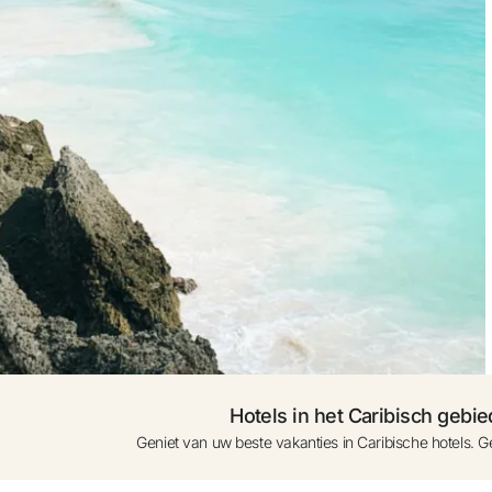
et Google
0 - 1 jaar (kinder
aanvraag)
kel e-mailadres
Nog een kamer
Hotels in het Caribisch gebie
Geniet van uw beste vakanties in Caribische hotels. Ge