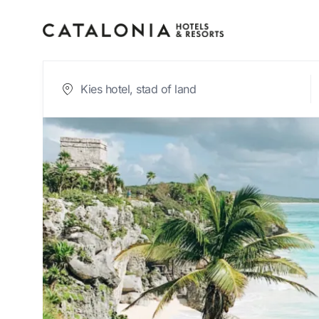
Log in op je accou
Wachtwoord ve
Log in
of gebruik een van